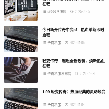
征程
2025-01-05
sf999搜服网
今日新开传奇中变sf：热血革新即时
启程
2025-01-05
传奇私服
轻变传奇：邂逅全新靓装，焕新热血
征程
2025-01-04
传奇私服发布网
1.99 轻变传奇：热血经典的灵动蜕变
2025-01-04
传奇私服