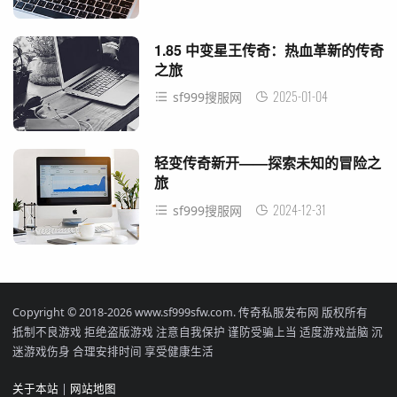
1.85 中变星王传奇：热血革新的传奇
之旅
2025-01-04
sf999搜服网
轻变传奇新开——探索未知的冒险之
旅
2024-12-31
sf999搜服网
Copyright © 2018-2026 www.sf999sfw.com. 传奇私服发布网 版权所有
抵制不良游戏 拒绝盗版游戏 注意自我保护 谨防受骗上当 适度游戏益脑 沉
迷游戏伤身 合理安排时间 享受健康生活
关于本站
|
网站地图