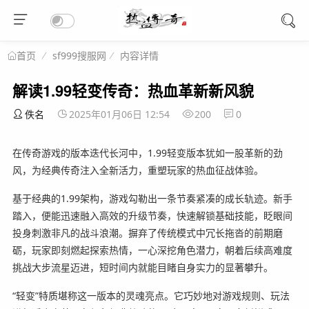
sf999搜服网
内容详情
首页
解读1.99轻变传奇：热血革新新风貌
佚名
2025年01月06日 12:54
200
0
在传奇游戏的版本迭代长河中，1.99轻变版本犹如一股革新的劲
风，为经典传奇注入全新活力，重塑玩家的热血征战体验。
基于经典的1.99架构，游戏勾勒出一条节奏紧凑的成长轨迹。新手
踏入，便能迅速融入高效的升级节奏，快速解锁基础技能，眨眼间
投身刺激非凡的战斗浪潮。摒弃了传统模式中冗长拖沓的前期磨
砺，玩家即刻燃起探索热情，一心深挖角色潜力，朝着后续高难度
挑战大步流星迈进，短时间内就能目睹自身实力的显著攀升。
“轻变”特质堪称这一版本的灵魂亮点。它巧妙地对游戏规则、玩法