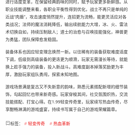
进行适度变革，在保留经典韵味的同时，赋予玩家更多新鲜感。从
职业技能调整来看，各职业平衡性得到优化，战士不再只是单纯的
近战“肉盾”，攻击速度悄然提升，连招更为流畅，能更灵活应对各
类战况；法师的魔法消耗降低，输出续航能力大增，冰、火、雷法
术切换自如，持续压制敌人；道士的治愈与召唤技能强化，神兽更
为勇猛，团队保障愈发稳固。
装备体系也因应轻变理念焕然一新。以往稀有的装备获取难度适度
下调，低级到高级装备的更迭更为顺滑，玩家无需漫长等待，就能
换上趁手强力的装备，投入新战斗。高难度副本掉落奖励更为丰
厚，激励玩家组队勇闯，探索未知地图。
游戏场景满是复古又不失新意的韵味，熟悉元素搭配新增的细节装
饰，勾起回忆也带来新奇感。玩家穿梭其间，社交氛围炽热，交流
技能搭配、打宝心得。在1.99轻变传奇里，玩家续写热血传奇，尽
享酣畅淋漓的游戏盛宴，持续书写属于自己的游戏荣耀篇章。
标签：
#
轻变传奇
#
热血革新